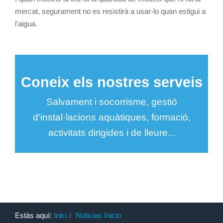
mercat, segurament no es resistirà a usar-lo quan estigui a
l'aigua.
Coneix els nostres serveis
Salvament i socorrisme, gestió
d'instal·lacions aquàtiques, formació,
activitats dirigides i de lleure...
Estàs aquí:
Inici
Noticias Inicio