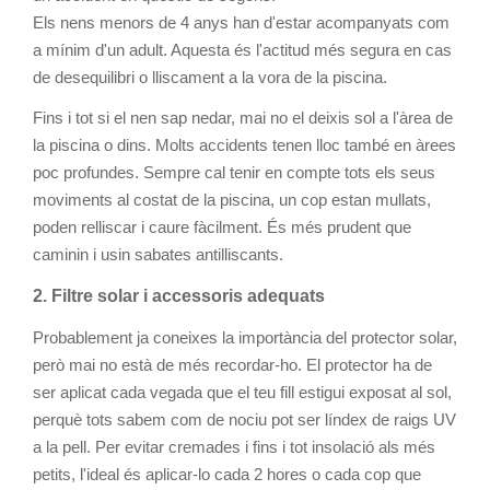
Els nens menors de 4 anys han d'estar acompanyats com
a mínim d'un adult. Aquesta és l'actitud més segura en cas
de desequilibri o lliscament a la vora de la piscina.
Fins i tot si el nen sap nedar, mai no el deixis sol a l'àrea de
la piscina o dins. Molts accidents tenen lloc també en àrees
poc profundes. Sempre cal tenir en compte tots els seus
moviments al costat de la piscina, un cop estan mullats,
poden relliscar i caure fàcilment. És més prudent que
caminin i usin sabates antilliscants.
2. Filtre solar i accessoris adequats
Probablement ja coneixes la importància del protector solar,
però mai no està de més recordar-ho. El protector ha de
ser aplicat cada vegada que el teu fill estigui exposat al sol,
perquè tots sabem com de nociu pot ser líndex de raigs UV
a la pell. Per evitar cremades i fins i tot insolació als més
petits, l'ideal és aplicar-lo cada 2 hores o cada cop que