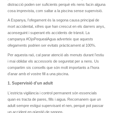
distracció poden ser suficients perquè els nens facin alguna
cosa imprevista, com saltar a la piscina sense supervisió.
A Espanya, l'ofegament és la segona causa principal de
mort accidental, xifres que han crescut en els darrers anys,
aconseguint i superant els accidents de trànsit. La
campanya #OjoPequealAgua adverteix que aquests
ofegaments podrien ser evitats pràcticament al 100%.
Per aquesta raó, cal parar atenció als menuts durant l'estiu
i mai oblidar els accessoris de seguretat per a nens. Us
compartim sis consells que són molt importants a l'hora
d'anar amb el vostre fill a una piscina.
1. Supervisió d'un adult
L'estricta vigilància i control permanent són essencials
quan es tracta de pares, fills i aigua. Recomanem que un
adult sempre estigui supervisant el nen, perquè pot passar
un accident en qüestió de segons.