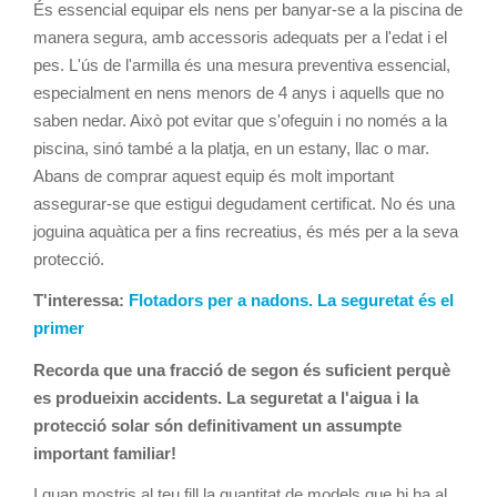
És essencial equipar els nens per banyar-se a la piscina de
manera segura, amb accessoris adequats per a l'edat i el
pes. L'ús de l'armilla és una mesura preventiva essencial,
especialment en nens menors de 4 anys i aquells que no
saben nedar. Això pot evitar que s'ofeguin i no només a la
piscina, sinó també a la platja, en un estany, llac o mar.
Abans de comprar aquest equip és molt important
assegurar-se que estigui degudament certificat. No és una
joguina aquàtica per a fins recreatius, és més per a la seva
protecció.
T'interessa:
Flotadors per a nadons. La seguretat és el
primer
Recorda que una fracció de segon és suficient perquè
es produeixin accidents. La seguretat a l'aigua i la
protecció solar són definitivament un assumpte
important familiar!
I quan mostris al teu fill la quantitat de models que hi ha al