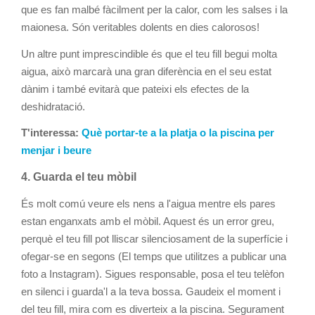
que es fan malbé fàcilment per la calor, com les salses i la
maionesa. Són veritables dolents en dies calorosos!
Un altre punt imprescindible és que el teu fill begui molta
aigua, això marcarà una gran diferència en el seu estat
dànim i també evitarà que pateixi els efectes de la
deshidratació.
T'interessa:
Què portar-te a la platja o la piscina per
menjar i beure
4. Guarda el teu mòbil
És molt comú veure els nens a l'aigua mentre els pares
estan enganxats amb el mòbil. Aquest és un error greu,
perquè el teu fill pot lliscar silenciosament de la superfície i
ofegar-se en segons (El temps que utilitzes a publicar una
foto a Instagram). Sigues responsable, posa el teu telèfon
en silenci i guarda'l a la teva bossa. Gaudeix el moment i
del teu fill, mira com es diverteix a la piscina. Segurament