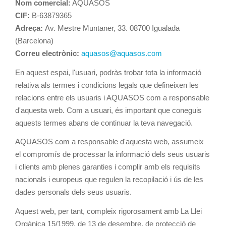
Nom comercial:
AQUASOS
CIF:
B-63879365
Adreça:
Av. Mestre Muntaner, 33. 08700 Igualada
(Barcelona)
Correu electrònic:
aquasos@aquasos.com
En aquest espai, l'usuari, podràs trobar tota la informació
relativa als termes i condicions legals que defineixen les
relacions entre els usuaris i AQUASOS com a responsable
d'aquesta web. Com a usuari, és important que coneguis
aquests termes abans de continuar la teva navegació.
AQUASOS com a responsable d'aquesta web, assumeix
el compromís de processar la informació dels seus usuaris
i clients amb plenes garanties i complir amb els requisits
nacionals i europeus que regulen la recopilació i ús de les
dades personals dels seus usuaris.
Aquest web, per tant, compleix rigorosament amb La Llei
Orgànica 15/1999, de 13 de desembre, de protecció de