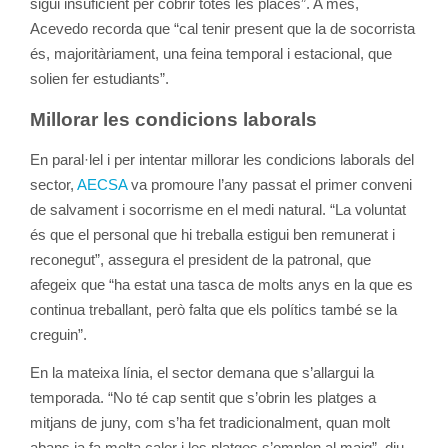
sigui insuficient per cobrir totes les places”. A més,
Acevedo recorda que “cal tenir present que la de socorrista
és, majoritàriament, una feina temporal i estacional, que
solien fer estudiants”.
Millorar les condicions laborals
En paral·lel i per intentar millorar les condicions laborals del
sector,
AECSA
va promoure l’any passat el primer conveni
de salvament i socorrisme en el medi natural. “La voluntat
és que el personal que hi treballa estigui ben remunerat i
reconegut”, assegura el president de la patronal, que
afegeix que “ha estat una tasca de molts anys en la que es
continua treballant, però falta que els polítics també se la
creguin”.
En la mateixa línia, el sector demana que s’allargui la
temporada. “No té cap sentit que s’obrin les platges a
mitjans de juny, com s’ha fet tradicionalment, quan molt
abans ja fa molta calor i les platges s’omplen al maig”, diu