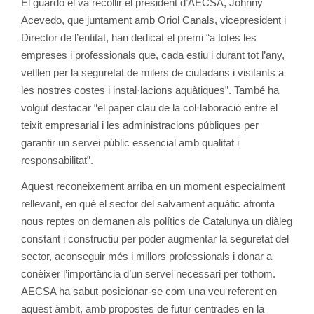
El guardó el va recollir el president d’AECSA, Johnny
Acevedo, que juntament amb Oriol Canals, vicepresident i
Director de l’entitat, han dedicat el premi “a totes les
empreses i professionals que, cada estiu i durant tot l’any,
vetllen per la seguretat de milers de ciutadans i visitants a
les nostres costes i instal·lacions aquàtiques”. També ha
volgut destacar “el paper clau de la col·laboració entre el
teixit empresarial i les administracions públiques per
garantir un servei públic essencial amb qualitat i
responsabilitat”.
Aquest reconeixement arriba en un moment especialment
rellevant, en què el sector del salvament aquàtic afronta
nous reptes on demanen als polítics de Catalunya un diàleg
constant i constructiu per poder augmentar la seguretat del
sector, aconseguir més i millors professionals i donar a
conèixer l’importància d’un servei necessari per tothom.
AECSA ha sabut posicionar-se com una veu referent en
aquest àmbit, amb propostes de futur centrades en la