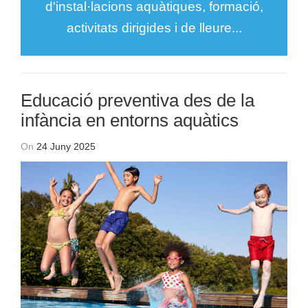
d'instal·lacions aquàtiques, formació,
activitats dirigides i de lleure...
Educació preventiva des de la
infància en entorns aquàtics
On
24 Juny 2025