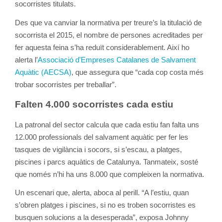
socorristes titulats.
Des que va canviar la normativa per treure’s la titulació de
socorrista el 2015, el nombre de persones acreditades per
fer aquesta feina s’ha reduït considerablement. Així ho
alerta l’
Associació d'Empreses Catalanes de Salvament
Aquàtic (AECSA)
, que assegura que “cada cop costa més
trobar socorristes per treballar”.
Falten 4.000 socorristes cada estiu
La patronal del sector calcula que cada estiu fan falta uns
12.000 professionals del salvament aquàtic per fer les
tasques de vigilància i socors, si s’escau, a platges,
piscines i parcs aquàtics de Catalunya. Tanmateix, sosté
que només n’hi ha uns 8.000 que compleixen la normativa.
Un escenari que, alerta, aboca al perill. “A l’estiu, quan
s’obren platges i piscines, si no es troben socorristes es
busquen solucions a la desesperada”, exposa Johnny