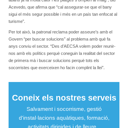
Acevedo, que afirma que “cal assegurar-se que el bany
sigui el més segur possible i més en un país tan enfocat al
turisme”.
Per tot això, la patronal reclama poder asseure’s amb el
Govern “per buscar solucions” al problema amb què fa
anys conviu el sector. “Des d’AECSA volem poder reunir-
nos amb els polítics perquè coneguin la realitat del sector
de primera mà i buscar solucions perquè tots els
socorristes que exerceixen ho facin complint la llei”.
Coneix els nostres serveis
Salvament i socorrisme, gestió
d'instal·lacions aquàtiques, formació,
activitats dirigides i de lleure...