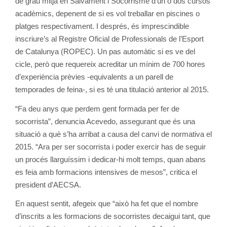
de grau mitjà en Salvament i Socorrisme d’un o dos cursos
acadèmics, depenent de si es vol treballar en piscines o
platges respectivament. I després, és imprescindible
inscriure’s al Registre Oficial de Professionals de l’Esport
de Catalunya (ROPEC). Un pas automàtic si es ve del
cicle, però que requereix acreditar un mínim de 700 hores
d’experiència prèvies -equivalents a un parell de
temporades de feina-, si es té una titulació anterior al 2015.
“Fa deu anys que perdem gent formada per fer de
socorrista”, denuncia Acevedo, assegurant que és una
situació a què s’ha arribat a causa del canvi de normativa el
2015. “Ara per ser socorrista i poder exercir has de seguir
un procés llarguíssim i dedicar-hi molt temps, quan abans
es feia amb formacions intensives de mesos”, critica el
president d’AECSA.
En aquest sentit, afegeix que “això ha fet que el nombre
d’inscrits a les formacions de socorristes decaigui tant, que