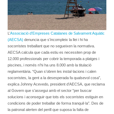
L’
Associació d'Empreses Catalanes de Salvament Aquàtic
(AECSA)
denuncia que s’incompleix la llei i hi ha
socorristes treballant que no segueixen la normativa.
AECSA calcula que cada estiu es necessiten prop de
12.000 professionals per cobrir la temporada a platges i
piscines, i només n’hi ha uns 8.000 amb la titulació
reglamentària. “Quan s’obren les instal·lacions i calen
socorristes, la gent a la desesperada fa qualsevol cosa”,
explica Johnny Acevedo, president d’AECSA, que reclama
al Govern que s’assegui amb el sector “per buscar
solucions i aconseguir que tots els socorristes estiguin en
condicions de poder treballar de forma tranquil·la”. Des de
la patronal alerten del perill que suposa la falta de